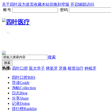
关于四叶
设为首页
收藏本站
切换到窄版
开启辅助访问
帐号
密码
搜索
搜索
热搜:
四叶口腔
医大学子
烤瓷牙
牙痛
根管治疗
种植牙
四叶口腔
BBS
导读
Guide
淘帖
Collection
日志
Blog
分享
Share
记录
Doing
排行榜
Ranklist