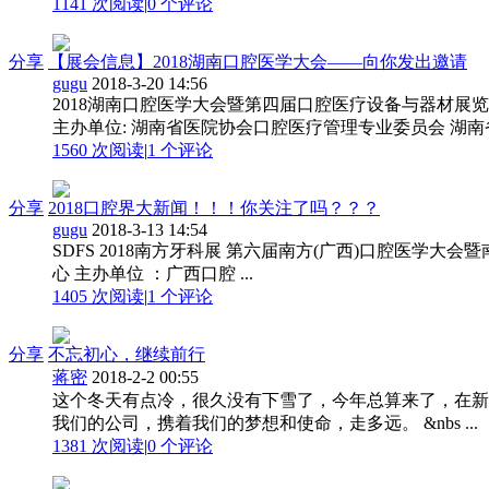
1141 次阅读
|
0
个评论
分享
【展会信息】2018湖南口腔医学大会——向你发出邀请
gugu
2018-3-20 14:56
2018湖南口腔医学大会暨第四届口腔医疗设备与器材展览会 Hunan 
主办单位: 湖南省医院协会口腔医疗管理专业委员会 湖南
1560 次阅读
|
1
个评论
分享
2018口腔界大新闻！！！你关注了吗？？？
gugu
2018-3-13 14:54
SDFS 2018南方牙科展 第六届南方(广西)口腔医学大会暨南方牙科器
心 主办单位 ：广西口腔 ...
1405 次阅读
|
1
个评论
分享
不忘初心，继续前行
蒋密
2018-2-2 00:55
这个冬天有点冷，很久没有下雪了，今年总算来了，在新
我们的公司，携着我们的梦想和使命，走多远。 &nbs ...
1381 次阅读
|
0
个评论