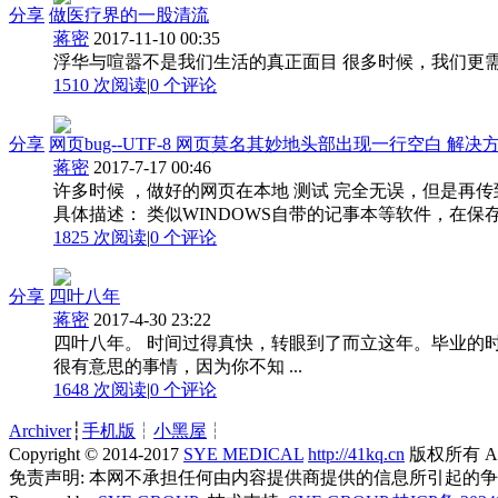
分享
做医疗界的一股清流
蒋密
2017-11-10 00:35
浮华与喧嚣不是我们生活的真正面目 很多时候，我们更需
1510 次阅读
|
0
个评论
分享
网页bug--UTF-8 网页莫名其妙地头部出现一行空白 解决
蒋密
2017-7-17 00:46
许多时候 ，做好的网页在本地 测试 完全无误，但是再传
具体描述： 类似WINDOWS自带的记事本等软件，在保存
1825 次阅读
|
0
个评论
分享
四叶八年
蒋密
2017-4-30 23:22
四叶八年。 时间过得真快，转眼到了而立这年。毕业的
很有意思的事情，因为你不知 ...
1648 次阅读
|
0
个评论
Archiver
┆
手机版
┆
小黑屋
┆
Copyright © 2014-2017
SYE MEDICAL
http://41kq.cn
版权所有 All R
免责声明: 本网不承担任何由内容提供商提供的信息所引起的