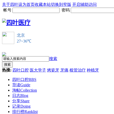
关于四叶
设为首页
收藏本站
切换到窄版
开启辅助访问
帐号
密码
搜索
搜索
热搜:
四叶口腔
医大学子
烤瓷牙
牙痛
根管治疗
种植牙
四叶口腔
BBS
导读
Guide
淘帖
Collection
日志
Blog
分享
Share
记录
Doing
排行榜
Ranklist